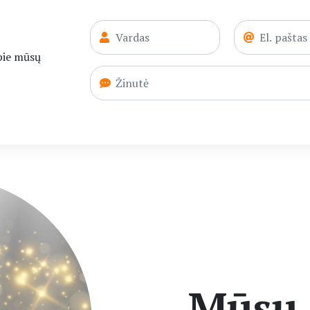
apie mūsų
Mūsų 