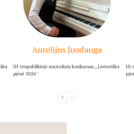
Aurelijus Juodauga
iška
III respublikinis nuotolinis konkursas ,,Lietuviška
III 
pjesė 2026"
pje
Pagination
1
Next
››
page