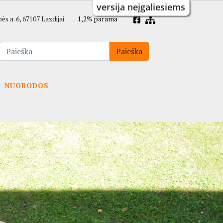
versija neįgaliesiems
s a. 6, 67107 Lazdijai
1,2% parama
NUORODOS