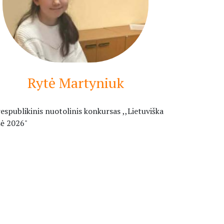
Rytė Martyniuk
respublikinis nuotolinis konkursas ,,Lietuviška
sė 2026"