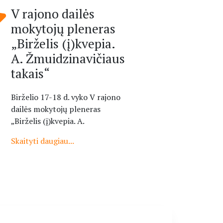
V rajono dailės
mokytojų pleneras
„Birželis (į)kvepia.
A. Žmuidzinavičiaus
takais“
Birželio 17-18 d. vyko V rajono
dailės mokytojų pleneras
„Birželis (į)kvepia. A.
Skaityti daugiau...