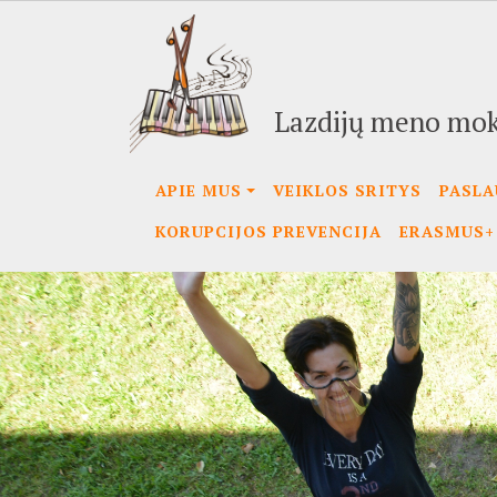
Pereiti
į
pagrindinį
turinį
Lazdijų meno mo
APIE MUS
VEIKLOS SRITYS
PASL
KORUPCIJOS PREVENCIJA
ERASMUS+