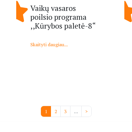
Vaikų vasaros
poilsio programa
,,Kūrybos paletė-8“
Skaityti daugiau...
Pagination
Current
1
Puslapis
2
Puslapis
3
…
Next
>
page
page