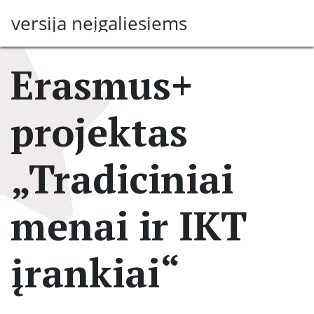
Pereiti
versija neįgaliesiems
į
pagrindinį
turinį
Erasmus+
projektas
„Tradiciniai
menai ir IKT
įrankiai“