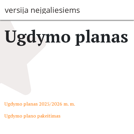
Pereiti
versija neįgaliesiems
į
pagrindinį
turinį
Ugdymo planas
Ugdymo planas 2025/2026 m. m.
Ugdymo plano pakeitimas