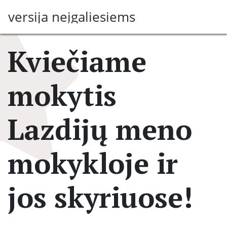
Pereiti
versija neįgaliesiems
į
pagrindinį
turinį
Kviečiame
mokytis
Lazdijų meno
mokykloje ir
jos skyriuose!