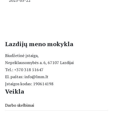
2025-05-22
Lazdijų meno mokykla
Biudžetinė įstaiga,
Nepriklausomybės a. 6, 67107 Lazdijai
Tel.: +370 318 51647
El. paštas: info@lmm.lt
Įstaigos kodas: 190614198
Veikla
Darbo skelbimai