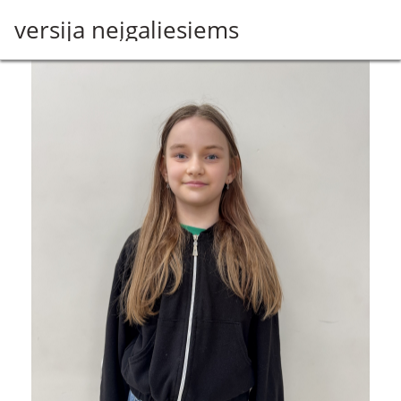
Pereiti
versija neįgaliesiems
į
pagrindinį
turinį