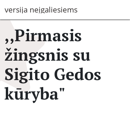
Pereiti
versija neįgaliesiems
į
pagrindinį
turinį
,,Pirmasis
žingsnis su
Sigito Gedos
kūryba"