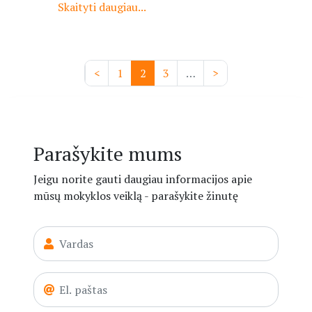
Skaityti daugiau...
Pagination
Previous
<
Puslapis
1
Current
2
Puslapis
3
…
Next
>
page
page
page
Parašykite mums
Jeigu norite gauti daugiau informacijos apie
mūsų mokyklos veiklą - parašykite žinutę