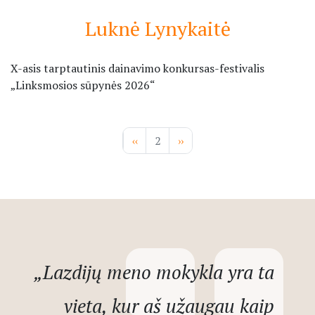
Luknė Lynykaitė
X-asis tarptautinis dainavimo konkursas-festivalis
„Linksmosios sūpynės 2026“
Pagination
Previous
‹‹
2
Next
››
page
page
„Lazdijų meno mokykla yra ta
vieta, kur aš užaugau kaip