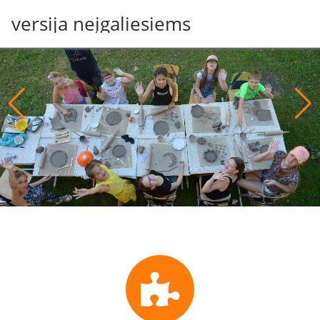
Pereiti
versija neįgaliesiems
į
pagrindinį
turinį