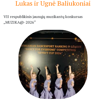
Lukas ir Ugnė Baliukoniai
VII respublikinis jaunųjų muzikantų konkursas
„MUZIKA@-2026“