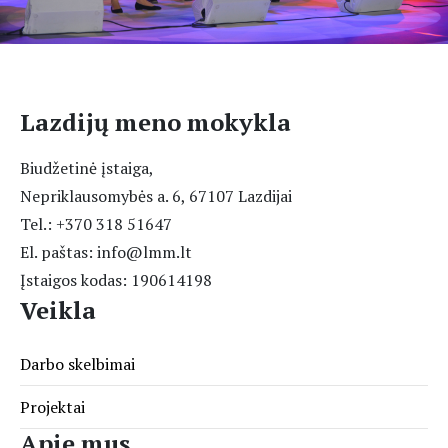
Nuoširdžiai Jums AČIŪ už
amžinai skambančią muziką
Lazdijų meno mokykla
širdy, už tas nuostabias
Biudžetinė įstaiga,
melodijas, kurios ne tik
Nepriklausomybės a. 6, 67107 Lazdijai
pirštuose, bet ir sieloje
Tel.: +370 318 51647
El. paštas: info@lmm.lt
tebegyvena!.. ”
Įstaigos kodas: 190614198
Veikla
Darbo skelbimai
Projektai
Apie mus