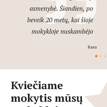
asmenybė. Šiandien, po
beveik 20 metų, kai šioje
mokykloje nuskambėjo
paskutinis mano išmoktas
Rasa
akordas, aš drąsiai galiu
teigti, jog tai, ką man davė ši
mokykla per muziką – yra
Kviečiame
kertiniai akmenys. Kūrybiškai
mokytis mūsų
žvelgti į pasaulį, niekada