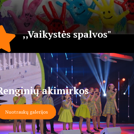
darnių konsonansų, bet ir
nesuskambančių disonansų,
vedė į priekį muzikos ir meno
,,Vaikystės spalvos"
pažinimo keliu. Visiems
jauniems žmonėms, kurie
nežino, ar verta, drąsiai sakau
– tai neįkainojama galimybė
Renginių akimirkos
atrasti savyje užslėptų talentų
Nuotraukų galerijos
ir juos išlaisvinti – muzikos
kūrinyje, paveiksle, dainoje...